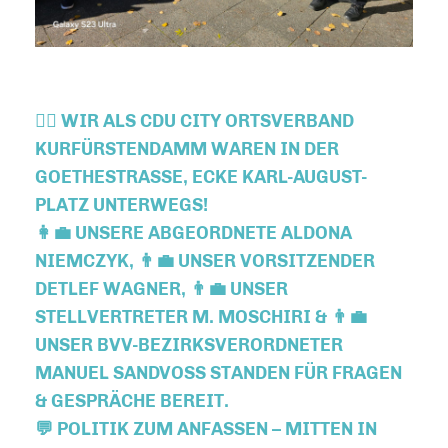
🚶‍♂️ WIR ALS
CDU CITY ORTSVERBAND
KURFÜRSTENDAMM
WAREN IN DER
GOETHESTRASSE, ECKE KARL-AUGUST-P
LATZ
UNTERWEGS!
👩‍💼
UNSERE ABGEORDNETE ALDONA
NIEMCZYK
, 👨‍💼
UNSER VORSITZENDER
DETLEF WAGNER
, 👨‍💼
UNSER
STELLVERTRETER M. MOSCHIRI
& 👨‍💼
UNSER BVV-BEZIRKSVERORDNETER
MANUEL SANDVOSS
STANDEN FÜR
FRAGEN
& GESPRÄCHE
BEREIT.
💬
POLITIK ZUM ANFASSEN – MITTEN IN