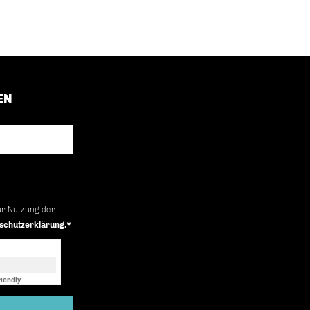
EN
ur Nutzung der
schutzerklärung.*
iendly
Captcha ⇗