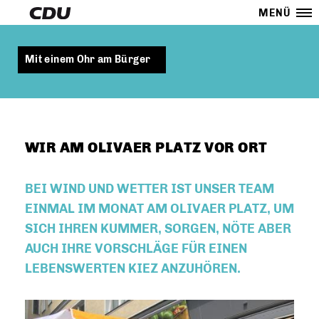
MENÜ
Mit einem Ohr am Bürger
WIR AM OLIVAER PLATZ VOR ORT
BEI WIND UND WETTER IST UNSER TEAM
EINMAL IM MONAT AM OLIVAER PLATZ, UM
SICH IHREN KUMMER, SORGEN, NÖTE ABER
AUCH IHRE VORSCHLÄGE FÜR EINEN
LEBENSWERTEN KIEZ ANZUHÖREN.